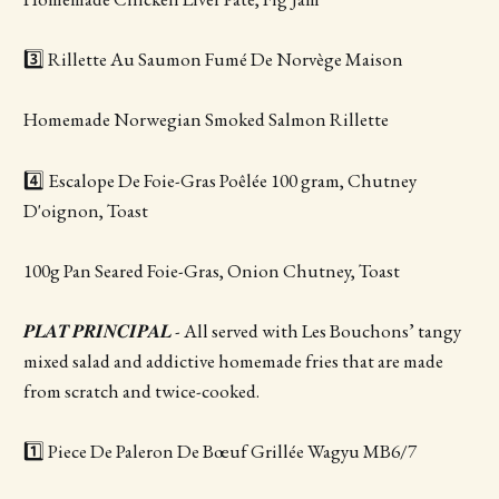
3️⃣ Rillette Au Saumon Fumé De Norvège Maison
Homemade Norwegian Smoked Salmon Rillette
4️⃣ Escalope De Foie-Gras Poêlée 100 gram, Chutney
D'oignon, Toast
100g Pan Seared Foie-Gras, Onion Chutney, Toast
𝑷𝑳𝑨𝑻 𝑷𝑹𝑰𝑵𝑪𝑰𝑷𝑨𝑳 - All served with Les Bouchons’ tangy
mixed salad and addictive homemade fries that are made
from scratch and twice-cooked.
1️⃣ Piece De Paleron De Bœuf Grillée Wagyu MB6/7