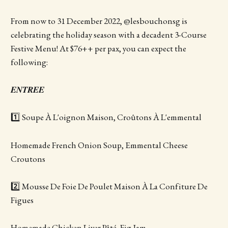
From now to 31 December 2022, @lesbouchonsg is
celebrating the holiday season with a decadent 3-Course
Festive Menu! At $76++ per pax, you can expect the
following:
𝑬𝑵𝑻𝑹𝑬𝑬
1️⃣ Soupe À L'oignon Maison, Croûtons À L'emmental
Homemade French Onion Soup, Emmental Cheese
Croutons
2️⃣ Mousse De Foie De Poulet Maison À La Confiture De
Figues
Homemade Chicken Liver Pâté, Fig Jam